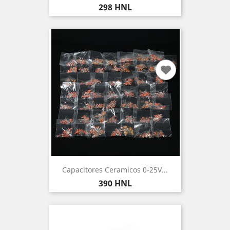
Precio
298 HNL
Capacitores Ceramicos 0-25V...
Precio
390 HNL