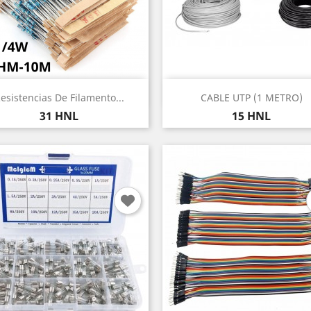
Vista rápida
Vista rápida


esistencias De Filamento...
CABLE UTP (1 METRO)
Precio
Precio
31 HNL
15 HNL