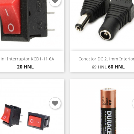
Vista rápida
Vista rápida


ini Interruptor KCD1-11 6A
Conector DC 2.1mm Interior
Precio
Precio
Precio
20 HNL
60 HNL
69 HNL
base