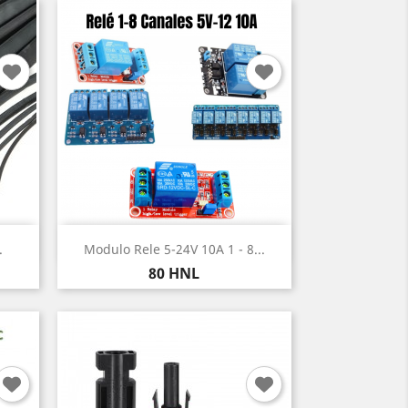
Vista rápida

.
Modulo Rele 5-24V 10A 1 - 8...
Precio
80 HNL