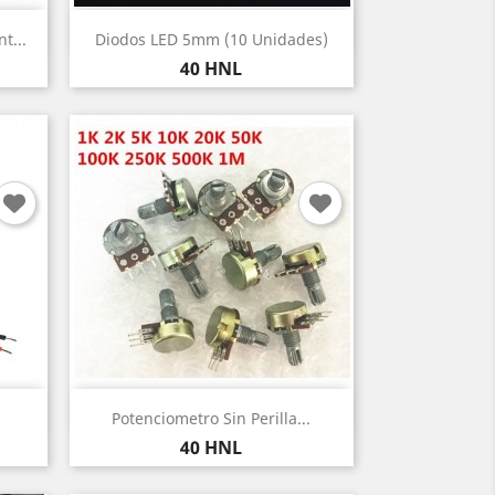
Vista rápida

t...
Diodos LED 5mm (10 Unidades)
Blanco
Rojo
Amarillo
Azul
Verde
+2
Precio
40 HNL
Vista rápida

Potenciometro Sin Perilla...
Precio
40 HNL