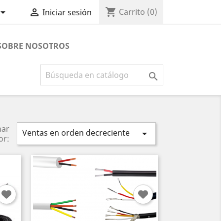
shopping_cart


Carrito
(0)
Iniciar sesión
×
SOBRE NOSOTROS

nar
Ventas en orden decreciente

or: