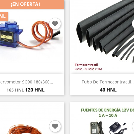
¡EN OFERTA!
HNL
Vista rápida
Vista rápida


ervomotor SG90 180/360...
Tubo De Termocontractil..
Precio
Precio
Precio
120 HNL
40 HNL
165 HNL
base