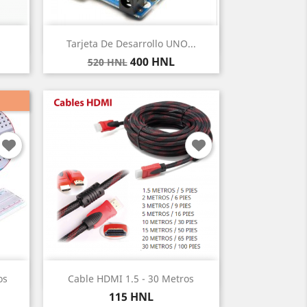
Vista rápida

Tarjeta De Desarrollo UNO...
Precio
Precio
400 HNL
520 HNL
base
Vista rápida

os
Cable HDMI 1.5 - 30 Metros
Precio
115 HNL