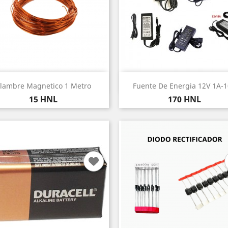
Vista rápida
Vista rápida


lambre Magnetico 1 Metro
Fuente De Energia 12V 1A-
Precio
Precio
15 HNL
170 HNL