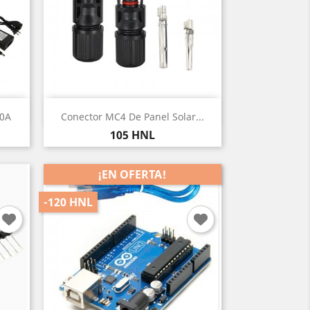
Vista rápida

10A
Conector MC4 De Panel Solar...
Precio
105 HNL
¡EN OFERTA!
-120 HNL