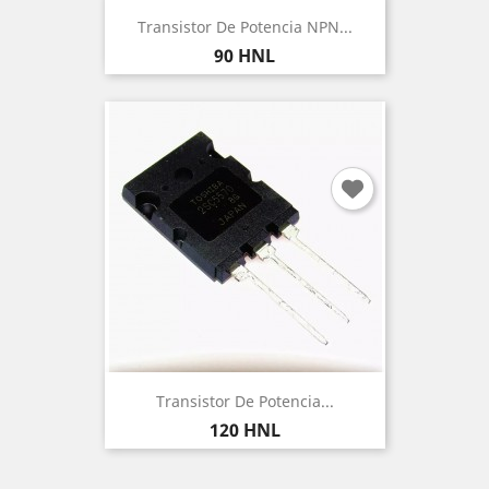
Transistor De Potencia NPN...
Precio
90 HNL
Transistor De Potencia...
Precio
120 HNL