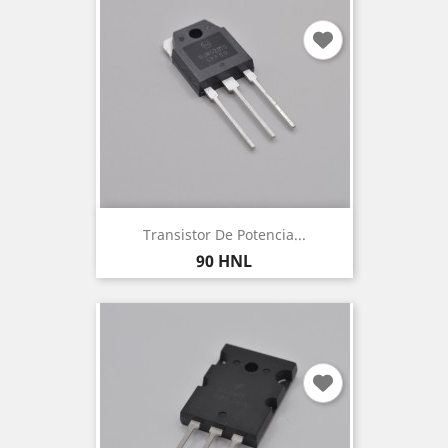
Transistor De Potencia...
Precio
90 HNL