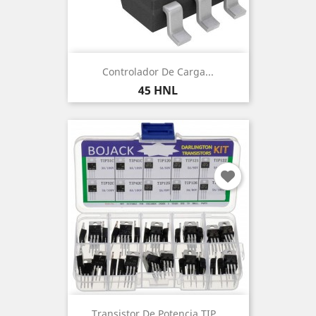
Controlador De Carga...
Precio
45 HNL
Transistor De Potencia TIP...