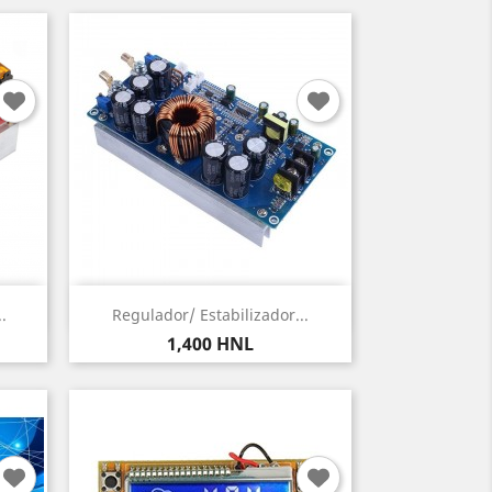
Vista rápida

.
Regulador/ Estabilizador...
Precio
1,400 HNL