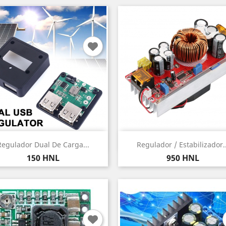
Vista rápida
Vista rápida


Regulador Dual De Carga...
Regulador / Estabilizador..
Precio
Precio
150 HNL
950 HNL