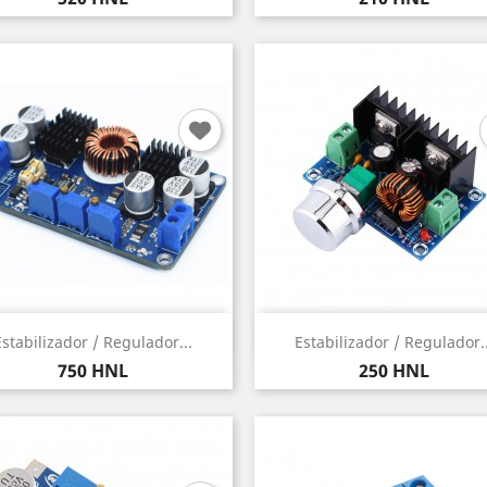
Vista rápida
Vista rápida


Estabilizador / Regulador...
Estabilizador / Regulador..
Precio
Precio
750 HNL
250 HNL