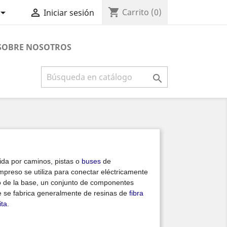
shopping_cart


Carrito
(0)
Iniciar sesión
×
SOBRE NOSOTROS

uida por caminos, pistas o
buses
de
mpreso se utiliza para conectar eléctricamente
o de la base, un conjunto de componentes
e se fabrica generalmente de resinas de
fibra
ita
.