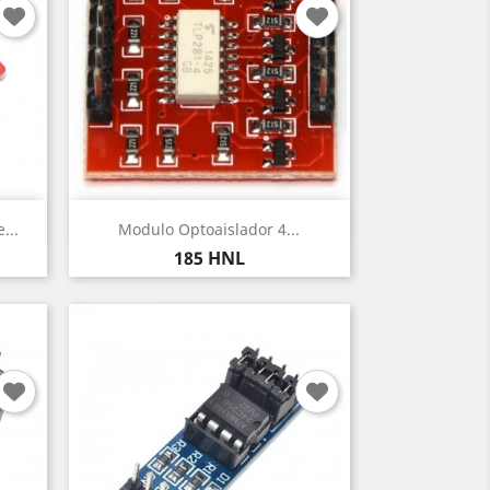
Vista rápida

...
Modulo Optoaislador 4...
Precio
185 HNL