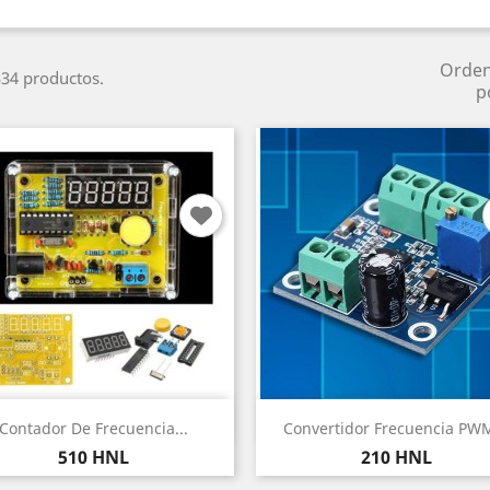
Orde
34 productos.
p
Vista rápida
Vista rápida


Contador De Frecuencia...
Convertidor Frecuencia PWM
Precio
Precio
510 HNL
210 HNL