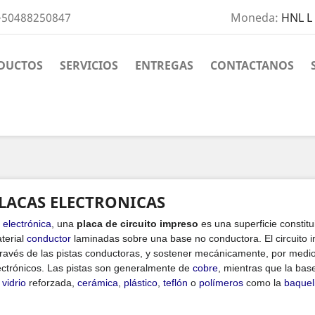
+50488250847
Moneda:
HNL L
niciar sesión
DUCTOS
SERVICIOS
ENTREGAS
CONTACTANOS
 need to be logged in to save products in your wish list.
Cancelar
Iniciar sesión
LACAS ELECTRONICAS
electrónica
, una
placa de circuito impreso
es una superficie constit
terial
conductor
laminadas sobre una base no conductora. El circuito i
través de las pistas conductoras, y sostener mecánicamente, por medi
ectrónicos. Las pistas son generalmente de
cobre
, mientras que la bas
 vidrio
reforzada,
cerámica
,
plástico
,
teflón
o
polímeros
como la
baquel