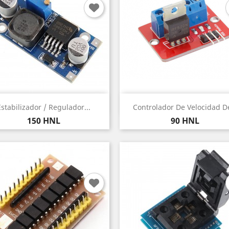
Vista rápida
Vista rápida


Estabilizador / Regulador...
Controlador De Velocidad De
Precio
Precio
150 HNL
90 HNL