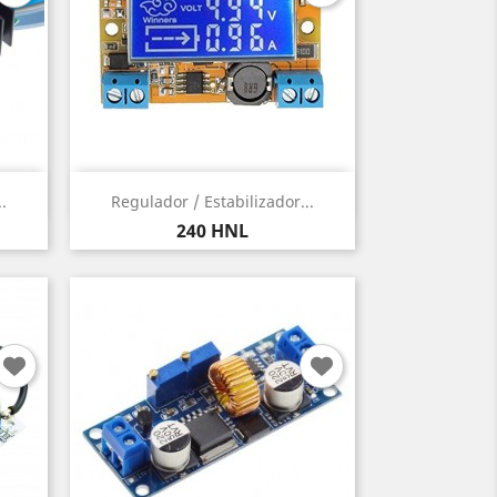
Vista rápida

.
Regulador / Estabilizador...
Precio
240 HNL