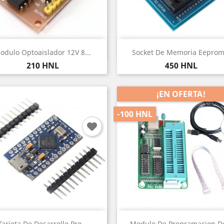
Vista rápida
Vista rápida


odulo Optoaislador 12V 8...
Socket De Memoria Eeprom.
Precio
Precio
210 HNL
450 HNL
¡EN OFERTA!
-100 HNL
Vista rápida
Vista rápida


Tarjeta De Desarrollo Pro...
Modulo De Programacion De