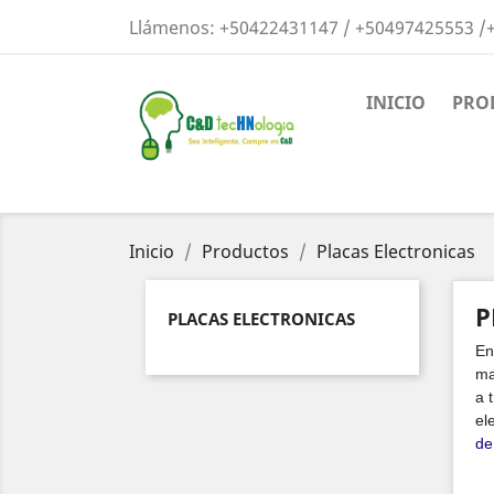
Llámenos:
+50422431147 / +50497425553 /
I
INICIO
PRO
You
Inicio
Productos
Placas Electronicas
P
PLACAS ELECTRONICAS
En
ma
a 
el
de