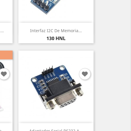
Vista rápida

..
Interfaz I2C De Memoria...
Precio
130 HNL
Vista rápida

...
Adaptador Serial RS232 A...