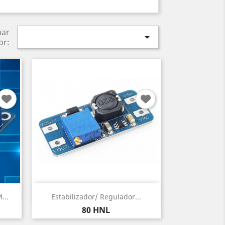
nar

or:
Vista rápida

...
Estabilizador/ Regulador...
Precio
80 HNL