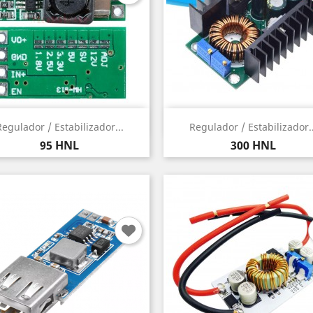
Vista rápida
Vista rápida


Regulador / Estabilizador...
Regulador / Estabilizador..
Precio
Precio
95 HNL
300 HNL