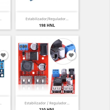
Vista rápida

.
Estabilizador/Regulador...
Precio
198 HNL
Vista rápida

.
Estabilizador / Regulador...
Precio
210 HNL