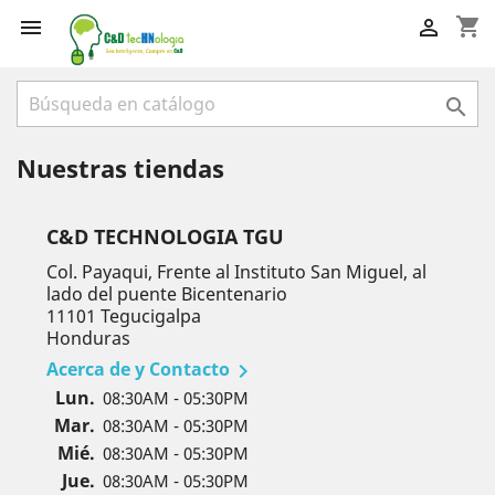
×
shopping_cart


Iniciar sesión
You need to be logged in to save products in your

wish list.
Nuestras tiendas
Cancelar
Iniciar sesión
C&D TECHNOLOGIA TGU
Col. Payaqui, Frente al Instituto San Miguel, al
lado del puente Bicentenario
11101 Tegucigalpa
Honduras
Acerca de y Contacto

Lun.
08:30AM - 05:30PM
Mar.
08:30AM - 05:30PM
Mié.
08:30AM - 05:30PM
Jue.
08:30AM - 05:30PM