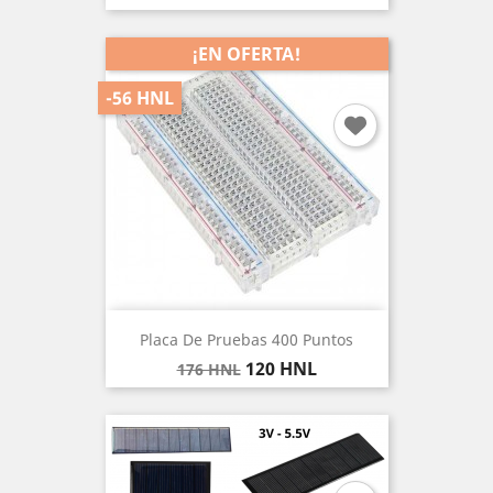
base
¡EN OFERTA!
-56 HNL
Placa De Pruebas 400 Puntos
Precio
Precio
120 HNL
176 HNL
base