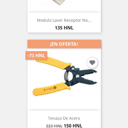
Modulo Laser Receptor No...
Precio
135 HNL
¡EN OFERTA!
-73 HNL
Tenaza De Acero
Precio
Precio
150 HNL
223 HNL