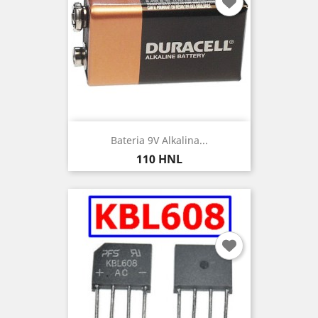
Bateria 9V Alkalina...
Precio
110 HNL