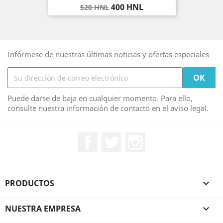
Precio
Precio
400 HNL
520 HNL
base
Infórmese de nuestras últimas noticias y ofertas especiales
Puede darse de baja en cualquier momento. Para ello,
consulte nuestra información de contacto en el aviso legal.
Facebook
Twitter
Instagram
PRODUCTOS

NUESTRA EMPRESA
