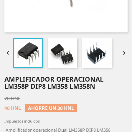


AMPLIFICADOR OPERACIONAL
LM358P DIP8 LM358 LM358N
70 HNL
40 HNL
AHORRE UN 30 HNL
Impuestos incluidos
Amplificador operacional Dual LM358P DIP8 LM358