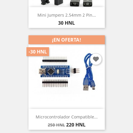
Mini Jumpers 2.54mm 2 Pin...
Precio
30 HNL
¡EN OFERTA!
-30 HNL
Microcontrolador Compatible...
Precio
Precio
220 HNL
250 HNL
base