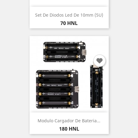
Set De Diodos Led De 10mm (5U)
Precio
70 HNL
Modulo Cargador De Bateria...
Precio
180 HNL