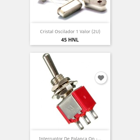
Cristal Oscilador 1 Valor (2U)
Precio
45 HNL
Interruptor De Palanca On -...